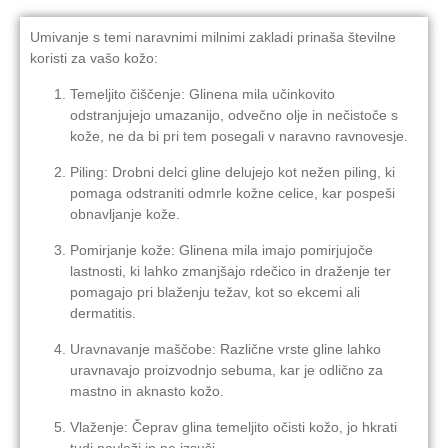
Umivanje s temi naravnimi milnimi zakladi prinaša številne
koristi za vašo kožo:
Temeljito čiščenje: Glinena mila učinkovito
odstranjujejo umazanijo, odvečno olje in nečistoče s
kože, ne da bi pri tem posegali v naravno ravnovesje.
Piling: Drobni delci gline delujejo kot nežen piling, ki
pomaga odstraniti odmrle kožne celice, kar pospeši
obnavljanje kože.
Pomirjanje kože: Glinena mila imajo pomirjujoče
lastnosti, ki lahko zmanjšajo rdečico in draženje ter
pomagajo pri blaženju težav, kot so ekcemi ali
dermatitis.
Uravnavanje maščobe: Različne vrste gline lahko
uravnavajo proizvodnjo sebuma, kar je odlično za
mastno in aknasto kožo.
Vlaženje: Čeprav glina temeljito očisti kožo, jo hkrati
tudi navlaži in ne izsuši.