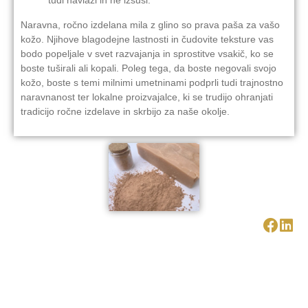
Naravna, ročno izdelana mila z glino so prava paša za vašo
kožo. Njihove blagodejne lastnosti in čudovite teksture vas
bodo popeljale v svet razvajanja in sprostitve vsakič, ko se
boste tuširali ali kopali. Poleg tega, da boste negovali svojo
kožo, boste s temi milnimi umetninami podprli tudi trajnostno
naravnanost ter lokalne proizvajalce, ki se trudijo ohranjati
tradicijo ročne izdelave in skrbijo za naše okolje.