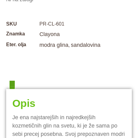
SKU
PR-CL-601
Znamka
Clayona
Eter. olja
modra glina
sandalovina
,
Dodatne podrobnosti
Opis
Opis
Je ena najstarejših in najredkejših
kozmetičnih glin na svetu, ki je že sama po
sebi precej posebna. Svoj prepoznaven modri