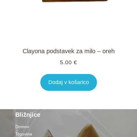
Clayona podstavek za milo – oreh
5.00
€
Dodaj v košarico
Bližnjice
Domov
Trgovina