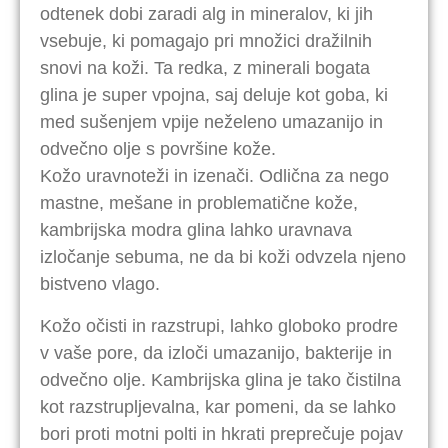
odtenek dobi zaradi alg in mineralov, ki jih
vsebuje, ki pomagajo pri množici dražilnih
snovi na koži. Ta redka, z minerali bogata
glina je super vpojna, saj deluje kot goba, ki
med sušenjem vpije neželeno umazanijo in
odvečno olje s površine kože.
Kožo uravnoteži in izenači. Odlična za nego
mastne, mešane in problematične kože,
kambrijska modra glina lahko uravnava
izločanje sebuma, ne da bi koži odvzela njeno
bistveno vlago.
Kožo očisti in razstrupi, lahko globoko prodre
v vaše pore, da izloči umazanijo, bakterije in
odvečno olje. Kambrijska glina je tako čistilna
kot razstrupljevalna, kar pomeni, da se lahko
bori proti motni polti in hkrati preprečuje pojav