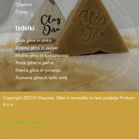
Clayona
O nas
Izdelki
Črna glina in sivka
Zelena glina in vetiver
Modra glina in sandalovina
Roza glina in pačuli
Rdeča glina in geranija
Rumena glina in laški smilj
Copyright 2021©
Clayona.
Slike in besedila so last podjetja Prokum
d.o.o.
Informacije o zasebnosti