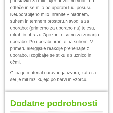
podstavku za milo, kjer dovolimo vodi,
da
odteče in se milo po uporabi tudi posuši.
Neuporabljeno milo
hranite v hladnem,
suhem in temnem prostoru.
Navodila za
uporabo: (primerno za uporabo na) telesu,
rokah in obrazu.
Opozorilo: samo za zunanjo
uporabo. Po uporabi hranite na suhem. V
primeru alergijske reakcije prenehajte z
uporabo. Izogibajte se stiku s sluznico in
očmi.
Glina je material naravnega izvora, zato se
serije mil razlikujejo po barvi in vzorcu.
Dodatne podrobnosti