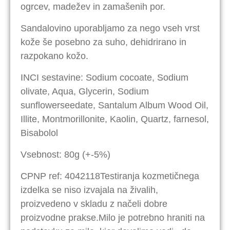
ogrcev, madežev in zamašenih por.
Sandalovino uporabljamo za nego vseh vrst
kože še posebno za suho, dehidrirano in
razpokano kožo.
INCI sestavine: Sodium cocoate, Sodium
olivate, Aqua, Glycerin, Sodium
sunflowerseedate, Santalum Album Wood Oil,
Illite, Montmorillonite, Kaolin, Quartz, farnesol,
Bisabolol
Vsebnost: 80g (+-5%)
CPNP ref: 4042118Testiranja kozmetičnega
izdelka se niso izvajala na živalih,
proizvedeno v skladu z načeli dobre
proizvodne prakse.
Milo je potrebno hraniti na