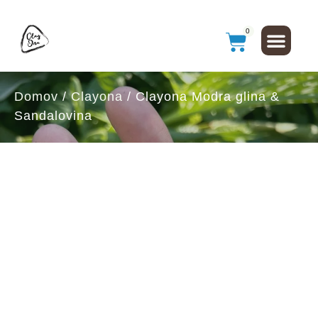
0
Domov
/
Clayona
/ Clayona Modra glina &
Sandalovina