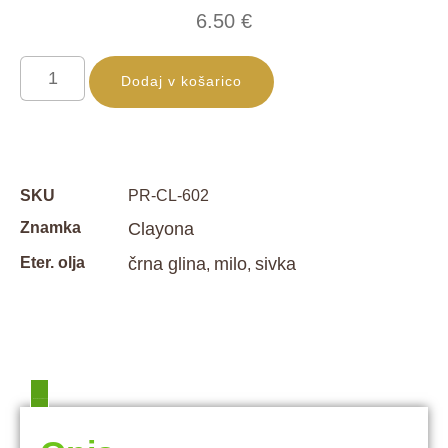
6.50
€
Dodaj v košarico
SKU
PR-CL-602
Znamka
Clayona
Eter. olja
črna glina
milo
sivka
,
,
Dodatne podrobnosti
Opis