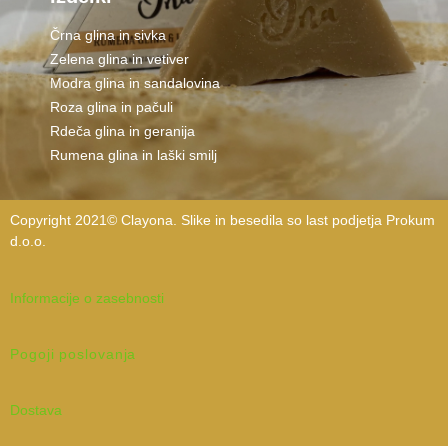
Črna glina in sivka
Zelena glina in vetiver
Modra glina in sandalovina
Roza glina in pačuli
Rdeča glina in geranija
Rumena glina in laški smilj
Copyright 2021©
Clayona.
Slike in besedila so last podjetja Prokum
d.o.o.
Informacije o zasebnosti
Pogoji poslovanja
Dostava