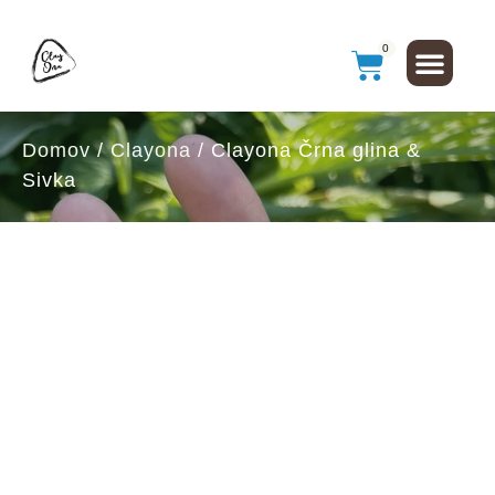
0
Domov
/
Clayona
/ Clayona Črna glina &
Sivka