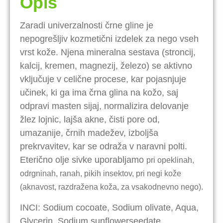
Opis
Zaradi univerzalnosti črne gline je
nepogrešljiv kozmetični izdelek za nego vseh
vrst kože. Njena mineralna sestava (stroncij,
kalcij, kremen, magnezij, železo) se aktivno
vključuje v celične procese, kar pojasnjuje
učinek, ki ga ima črna glina na kožo, saj
odpravi masten sijaj, normalizira delovanje
žlez lojnic, lajša akne, čisti pore od,
umazanije, črnih madežev, izboljša
prekrvavitev, kar se odraža v naravni polti.
Eterično olje sivke uporabljamo
pri opeklinah,
odrgninah, ranah, pikih insektov,
pri negi kože
(aknavost, razdražena koža, za vsakodnevno nego).
INCI: Sodium cocoate, Sodium olivate, Aqua,
Glycerin, Sodium sunflowerseedate,