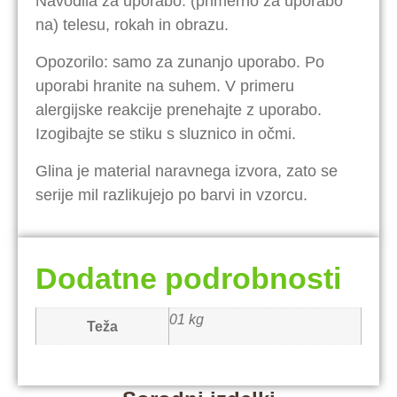
Navodila za uporabo: (primerno za uporabo
na) telesu, rokah in obrazu.
Opozorilo: samo za zunanjo uporabo. Po
uporabi hranite na suhem. V primeru
alergijske reakcije prenehajte z uporabo.
Izogibajte se stiku s sluznico in očmi.
Glina je material naravnega izvora, zato se
serije mil razlikujejo po barvi in vzorcu.
Dodatne podrobnosti
01 kg
Teža