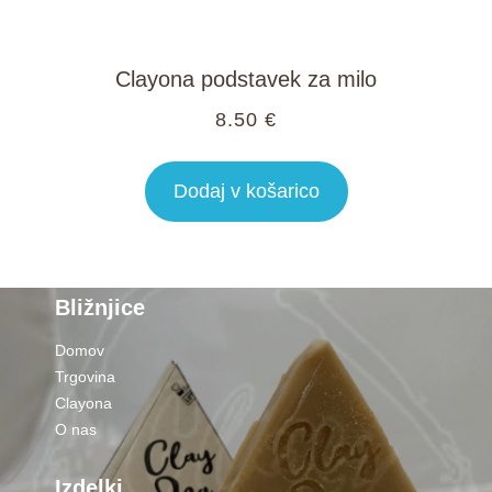
Clayona podstavek za milo
8.50
€
Dodaj v košarico
Bližnjice
Domov
Trgovina
Clayona
O nas
Izdelki